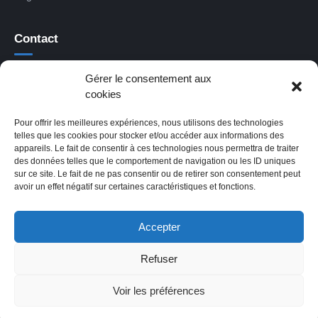
Contact
16 chemin du Val des Bois
Gérer le consentement aux
13009 Marseille
cookies
06 31 66 50 33
Pour offrir les meilleures expériences, nous utilisons des technologies
telles que les cookies pour stocker et/ou accéder aux informations des
appareils. Le fait de consentir à ces technologies nous permettra de traiter
Horaires
des données telles que le comportement de navigation ou les ID uniques
sur ce site. Le fait de ne pas consentir ou de retirer son consentement peut
avoir un effet négatif sur certaines caractéristiques et fonctions.
Lundi – Vendredi
9h – 18h
Samedi – Dimanche
Fermé
Les cookies nous permettent de vous
Accepter
proposer nos services plus facilement. En
Refuser
utilisant nos services, vous nous donnez
expressément votre accord pour exploiter
© 2026 JAOUI — Site réalisé par
gestion diag
Voir les préférences
À propos
Avis clients
Blog
Mentions légales
Confidentialité
ces cookies.
OK